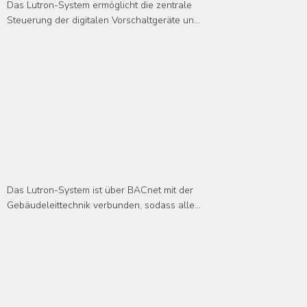
Das Lutron-System ermöglicht die zentrale 
Steuerung der digitalen Vorschaltgeräte und 
LED-Treiber, was eine stufenlose Dimmung 
in allen Bereichen des Gebäudes erlaubt. 
Dies optimiert den Energieverbrauch und 
schafft ein komfortables Arbeitsumfeld.
Schnittstelle zur
Gebäudeleittechnik:
Das Lutron-System ist über BACnet mit der 
Gebäudeleittechnik verbunden, sodass alle 
gebäudetechnischen Systeme zentral 
überwacht und gesteuert werden können. 
Darüber hinaus erlaubt die Datensammlung 
und -analyse eine kontinuierliche 
Optimierung der Energieeffizienz.