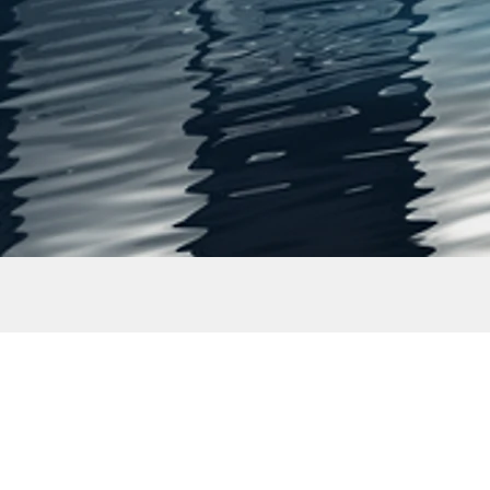
Analyse und Planung
Präzise Bedarfsermittlung, Modernisierung
und Integration bestehender Systeme