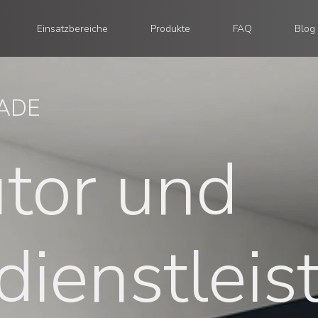
Einsatzbereiche
Produkte
FAQ
Blog
RADE
utor und
dienstleis