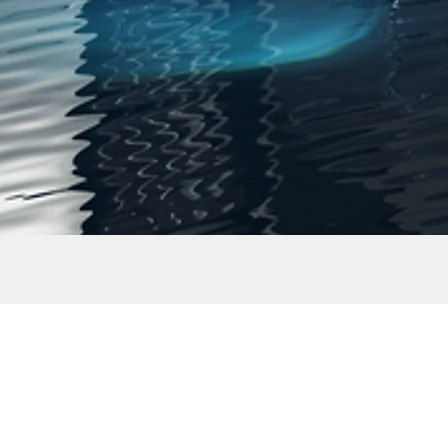
Projektmanagement
Umfassende Koordination und Steuerung
aller Projektphasen