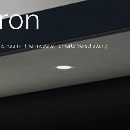
ron
 und Raum- Thermostate | Smarte Verschattung